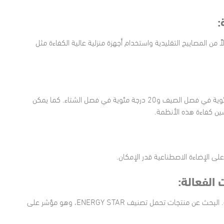
 أجهزة كهربائية تستهلك طاقة أقل، مثل لمبات LED بدلاً من المصابيح التقليدية واستخدام أجهزة منزلية عالية الكفاءة مثل
ضبط تكييف الهواء في درجات حرارة معقولة مثل 25 درجة مئوية في فصل الصيف و20 درجة مئوية في فصل الشتاء. كما يمكن
ين كفاءة هذه الأنظمة.
على الإضاءة الاصطناعية قدر الإمكان.
تحديث الأجهزة بأخرى ذكية وكفء لتحسين استهلاك الطاقة. البحث عن منتجات تحمل تصنيف ENERGY STAR، وهو مؤشر على