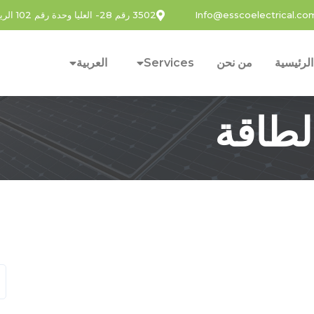
Info@esscoelectrical.co
3502 رقم 28- العليا وحدة رقم 102 الرياض 12211 - 6905 المملكة العربية السعودية
الرئيسية
من نحن
Services
العربية
طاقة: خفّض تكلفة فاتورة ا
لطاقة