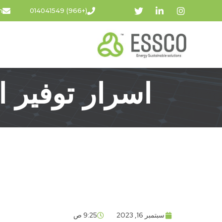
m
(+966) 014041549
اكتشف أسرار توفير ال
اسرار توفير ا
بيئتك
سبتمبر 16, 2023
9:25 ص